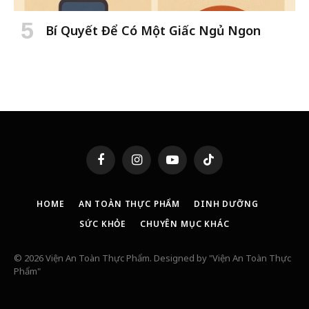
Bí Quyết Để Có Một Giấc Ngủ Ngon
Facebook
Instagram
YouTube
TikTok
HOME
AN TOÀN THỰC PHẨM
DINH DƯỠNG
SỨC KHỎE
CHUYÊN MỤC KHÁC
© 2026 Viện An Toàn Thực Phẩm. Designed by "Viện An Toàn Thực
Phẩm"