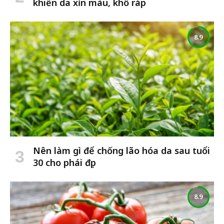
khiến da xỉn màu, khô ráp
8.9
Nên làm gì để chống lão hóa da sau tuổi
30 cho phái đẹp
8.9