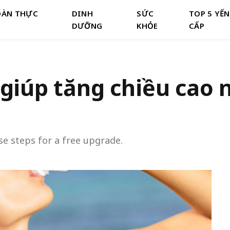
OÀN THỰC
DINH
SỨC
TOP 5 YẾ
DƯỠNG
KHỎE
CẤP
giúp tăng chiều cao
se steps for a free upgrade.