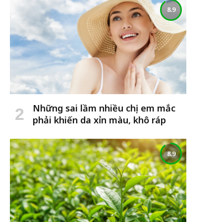
8.9
Những sai lầm nhiều chị em mắc
phải khiến da xỉn màu, khô ráp
8.9